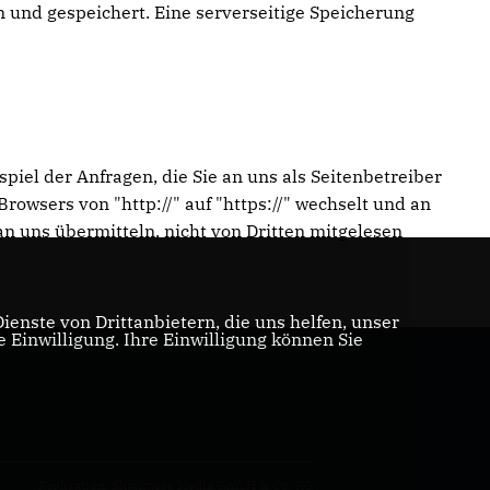
 und gespeichert. Eine serverseitige Speicherung
piel der Anfragen, die Sie an uns als Seitenbetreiber
owsers von "http://" auf "https://" wechselt und an
an uns übermitteln, nicht von Dritten mitgelesen
enste von Drittanbietern, die uns helfen, unser
Einwilligung. Ihre Einwilligung können Sie
Realisation: Sharkness Media GmbH & Co. KG