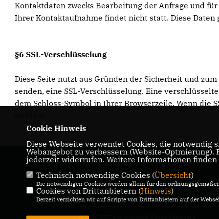
Kontaktdaten zwecks Bearbeitung der Anfrage und für 
Ihrer Kontaktaufnahme findet nicht statt. Diese Daten 
§6 SSL-Verschlüsselung
Diese Seite nutzt aus Gründen der Sicherheit und zum 
senden, eine SSL-Verschlüsselung. Eine verschlüsselte 
dem Schloss-Symbol in Ihrer Browserzeile. Wenn die SSL
werden.
Cookie Hinweis
Diese Webseite verwendet Cookies, die notwendig si
Webangebot zu verbessern (Website-Optmierung). Fü
jederzeit widerrufen. Weitere Informationen finden
Technisch notwendige Cookies (
Übersicht
)
IMPRESSUM
DATENSCHUTZ
Die notwendigen Cookies werden allein für den ordnungsgemäßen 
Cookies von Drittanbietern (
KONTAKT
Hinweis
)
Derzeit verzichten wir auf Scripte von Drittanbietern auf der Websei
@2026 CDU Stadtverband Übach-Palenberg