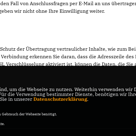
den Fall von Anschlussfragen per E-Mail an uns übertragen
geben wir nicht ohne Ihre Einwilligung weiter.
Schutz der Übertragung vertraulicher Inhalte, wie zum Beis
Verbindung erkennen Sie daran, dass die Adresszeile des Br
 Verschlüsselung aktiviert ist, können die Daten, die Sie 
nd, um die Webseite zu nutzen. Weiterhin verwenden wir Di
r die Verwendung bestimmter Dienste, benötigen wir Ihre 
 Sie in unserer
Datenschutzerklärung
.
Gebrauch der Webseite benötigt.
te.