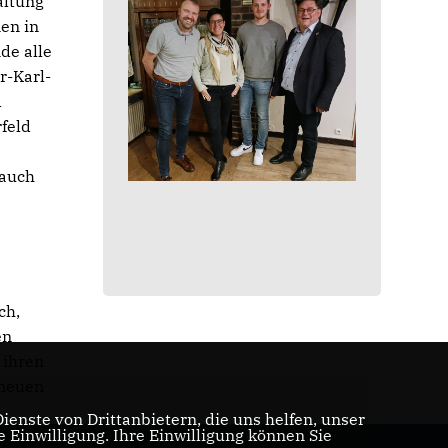
altung
en in
de alle
r-Karl-
d
rfeld
 auch
ch,
en
 ihren
 neuen
enste von Drittanbietern, die uns helfen, unser
Einwilligung. Ihre Einwilligung können Sie