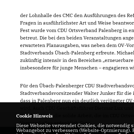
der Lohnhalle des CMC den Ausführungen des Refe
Fragen in ausführlichster Art und Weise beantwor
Fest wurde vom CDU Ortsverband Palenberg in en
betreut. Die bei den beiden Veranstaltungen angef
erwarteten Planausgaben, was neben dem OV-Vor
Stadtverbands Übach-Palenberg erfreute. Michael
zukünftig intensiv in den Bereichen „erneuerbar
insbesondere für junge Menschen – engagieren wi
Für den Übach-Palenberger CDU Stadtverbandsvor
Stadtverbandsvorsitzender Walter Junker für die i
dass in Palenberg nun ein deutlich verjüngter OV-
wird. Auch CDU Geschäftsführer Dietmar Lux und C
Wortbeiträgen die solide Arbeit, die im CDU Ort
Cookie Hinweis
Vorstand alles erdenklich Gute.
Diese Webseite verwendet Cookies, die notwendig si
Webangebot zu verbessern (Website-Optmierung). Fü