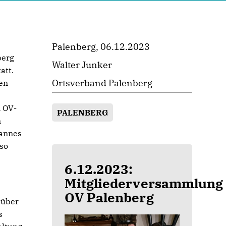
Palenberg, 06.12.2023
berg
Walter Junker
att.
Ortsverband Palenberg
ten
n OV-
PALENBERG
m
hannes
nso
6.12.2023:
Mitgliederversammlung
OV Palenberg
 über
s