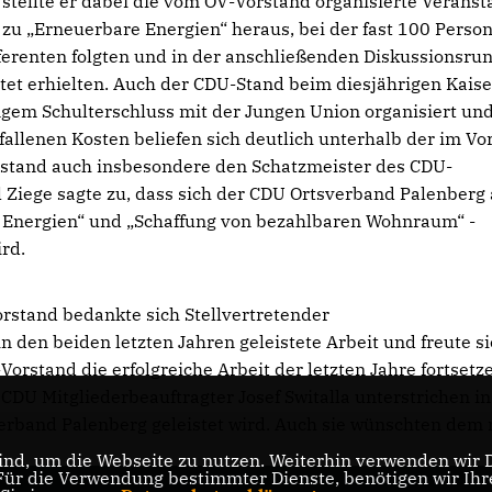
stellte er dabei die vom OV-Vorstand organisierte Veranst
zu „Erneuerbare Energien“ heraus, bei der fast 100 Person
renten folgten und in der anschließenden Diskussionsrun
tet erhielten. Auch der CDU-Stand beim diesjährigen Kaise
gem Schulterschluss mit der Jungen Union organisiert un
allenen Kosten beliefen sich deutlich unterhalb der im Vo
stand auch insbesondere den Schatzmeister des CDU-
 Ziege sagte zu, dass sich der CDU Ortsverband Palenberg
e Energien“ und „Schaffung von bezahlbaren Wohnraum“ -
rd.
stand bedankte sich Stellvertretender
n den beiden letzten Jahren geleistete Arbeit und freute si
Vorstand die erfolgreiche Arbeit der letzten Jahre fortsetz
DU Mitgliederbeauftragter Josef Switalla unterstrichen in
sverband Palenberg geleistet wird. Auch sie wünschten dem
nd, um die Webseite zu nutzen. Weiterhin verwenden wir Di
r die Verwendung bestimmter Dienste, benötigen wir Ihre 