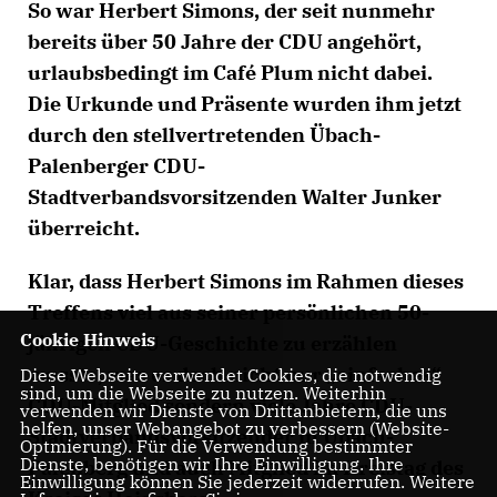
So war Herbert Simons, der seit nunmehr
bereits über 50 Jahre der CDU angehört,
urlaubsbedingt im Café Plum nicht dabei.
Die Urkunde und Präsente wurden ihm jetzt
durch den stellvertretenden Übach-
Palenberger CDU-
Stadtverbandsvorsitzenden Walter Junker
überreicht.
Klar, dass Herbert Simons im Rahmen dieses
Treffens viel aus seiner persönlichen 50-
Cookie Hinweis
jährigen CDU-Geschichte zu erzählen
wusste, war er doch nicht nur „einfaches“
Diese Webseite verwendet Cookies, die notwendig
sind, um die Webseite zu nutzen. Weiterhin
CDU-Mitglied sondern viele Jahre CDU-
verwenden wir Dienste von Drittanbietern, die uns
helfen, unser Webangebot zu verbessern (Website-
Stadtverbandsvorsitzender in Übach-
Optmierung). Für die Verwendung bestimmter
Dienste, benötigen wir Ihre Einwilligung. Ihre
Palenberg und auch Mitglied im Kreistag des
Einwilligung können Sie jederzeit widerrufen. Weitere