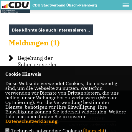
CDU Stadtverband Übach-Palenberg
Dies könnte Sie auch interessieren...
Meldungen (1)
Begehung der
Scherpenseeler
Heide
Cookie Hinweis
Diese Webseite verwendet Cookies, die notwendig
sind, um die Webseite zu nutzen. Weiterhin
verwenden wir Dienste von Drittanbietern, die uns
helfen, unser Webangebot zu verbessern (Website-
Optmierung). Für die Verwendung bestimmter
Dienste, benötigen wir Ihre Einwilligung. Ihre
Einwilligung können Sie jederzeit widerrufen. Weitere
Informationen finden Sie in unserer
IMPRESSUM
DATENSCHUTZ
KONTAKT
Datenschutzerklärung
.
@2026 CDU Stadtverband
Realisation: Sharkness Media
Technisch notwendige Cookies (
Übersicht
)
Übach-Palenberg
GmbH & Co. KG